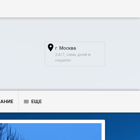

г. Москва
24/7, семь дней в
неделю

ВАНИЕ
ЕЩЕ