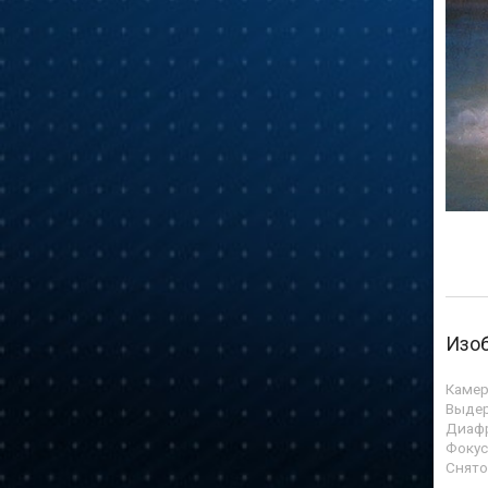
Изо
Камер
Выде
Диаф
Фокус
Снято