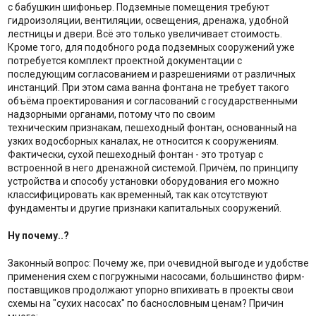
с бабушкин шифоньер. Подземные помещения требуют
гидроизоляции, вентиляции, освещения, дренажа, удобной
лестницы и двери. Всё это только увеличивает стоимость.
Кроме того, для подобного рода подземных сооружений уже
потребуется комплект проектной документации с
последующим согласованием и разрешениями от различных
инстанций. При этом сама ванна фонтана не требует такого
объёма проектирования и согласований с государственными
надзорными органами, потому что по своим
техническим признакам, пешеходный фонтан, основанный на
узких водосборных каналах, не относится к сооружениям.
Фактически, сухой пешеходный фонтан - это тротуар с
встроенной в него дренажной системой. Причём, по принципу
устройства и способу установки оборудования его можно
классифицировать как временный, так как отсутствуют
фундаменты и другие признаки капитальных сооружений.
Ну почему..?
Законный вопрос: Почему же, при очевидной выгоде и удобстве
применения схем с погружными насосами, большинство фирм-
поставщиков продолжают упорно впихивать в проекты свои
схемы на "сухих насосах" по баснословным ценам? Причин