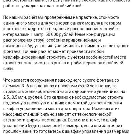
распространённый и его цену найти не сложно, как и стоимость
работ по укладке на влагостойкий клей.
По нашим расчётам, проверенным на практике, стоимость
единичного места для установки одного модуля в готовом
фонтане с квадратно-гнездовым расположением струй с
интервалами 1 метр: 50 000 рублей. Иные конфигурации
расположения струй, особенно криволинейные и
одиночные, будут только увеличивать стоимость пешеходного
фонтана. Точный расчёт может произвести любой
квалифицированный строитель с учётом особенностей места
строительства, местного рынка стройматериалов и рабочей
силы.
Что касается сооружения пешеходного сухого фонтана со
схемами 3...6 на клапанах с насосами сухой установки, то
стоимость железобетонной части однозначно увеличится на
2,5...3,5 млн. рублей. Это связано с необходимостью строить
подземную насосную станцию с комнатой для размещения
шкафов управления и места для оператора. Размеры этих
насосных станций сильно зависят от технологической
отсталости фирмы-поставщика. Если они в теме, то шкаф
управления будет размером с чемодан, если они застряли в
прошлом веке, то готовьтесь к шкафам управления размерами