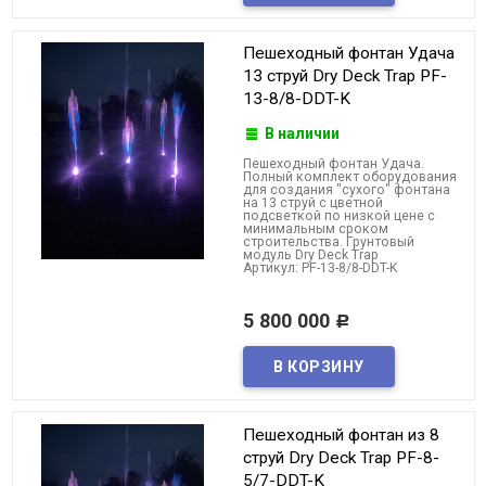
Пешеходный фонтан Удача
13 струй Dry Deck Trap PF-
13-8/8-DDT-K
В наличии
Пешеходный фонтан Удача.
Полный комплект оборудования
для создания "сухого" фонтана
на 13 струй с цветной
подсветкой по низкой цене с
минимальным сроком
строительства. Грунтовый
модуль Dry Deck Trap
Артикул: PF-13-8/8-DDT-K
5 800 000
Р
Пешеходный фонтан из 8
струй Dry Deck Trap PF-8-
5/7-DDT-K