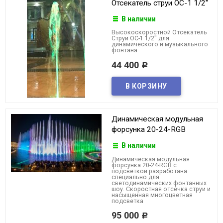
Отсекатель струи ОС-1 1/2"
В наличии
Высокоскоростной Отсекатель
Струи ОС-1 1/2" для
динамического и музыкального
фонтана
44 400
Р
Динамическая модульная
форсунка 20-24-RGB
В наличии
Динамическая модульная
форсунка 20-24-RGB с
подсветкой разработана
специально для
светодинамических фонтанных
шоу. Скоростная отсечка струи и
насыщенная многоцветная
подсветка
95 000
Р