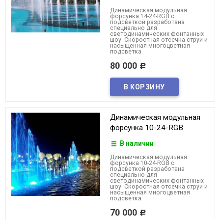
Динамическая модульная
форсунка 14-24-RGB с
подсветкой разработана
специально для
светодинамических фонтанных
шоу. Скоростная отсечка струи и
насыщенная многоцветная
подсветка
80 000
Р
Динамическая модульная
форсунка 10-24-RGB
В наличии
Динамическая модульная
форсунка 10-24-RGB с
подсветкой разработана
специально для
светодинамических фонтанных
шоу. Скоростная отсечка струи и
насыщенная многоцветная
подсветка
70 000
Р