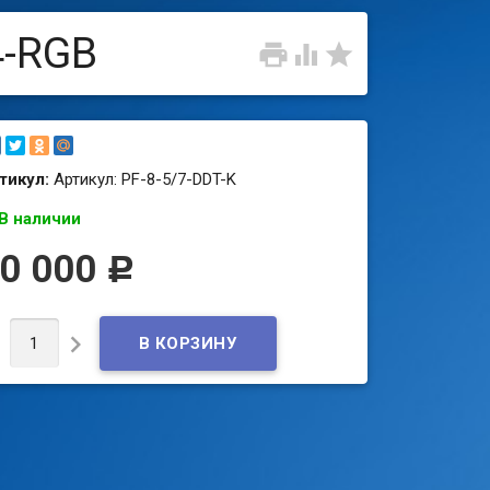
4-RGB



тикул:
Артикул: PF-8-5/7-DDT-K
В наличии
0 000
Р

