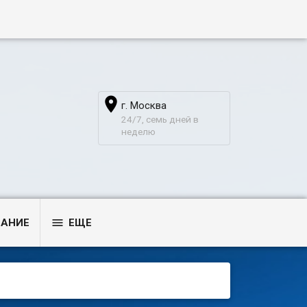

г. Москва
24/7, семь дней в
неделю

ВАНИЕ
ЕЩЕ