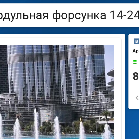
дульная форсунка 14-2
Ар
8