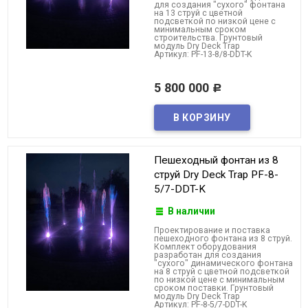
для создания "сухого" фонтана
на 13 струй с цветной
подсветкой по низкой цене с
минимальным сроком
строительства. Грунтовый
модуль Dry Deck Trap
Артикул: PF-13-8/8-DDT-K
5 800 000
Р
Пешеходный фонтан из 8
струй Dry Deck Trap PF-8-
5/7-DDT-K
В наличии
Проектирование и поставка
пешеходного фонтана из 8 струй.
Комплект оборудования
разработан для создания
"сухого" динамического фонтана
на 8 струй с цветной подсветкой
по низкой цене с минимальным
сроком поставки. Грунтовый
модуль Dry Deck Trap
Артикул: PF-8-5/7-DDT-K