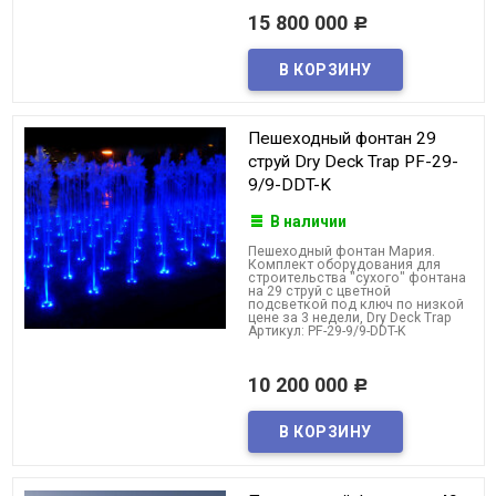
15 800 000
Р
Пешеходный фонтан 29
струй Dry Deck Trap PF-29-
9/9-DDT-K
В наличии
Пешеходный фонтан Мария.
Комплект оборудования для
строительства "сухого" фонтана
на 29 струй с цветной
подсветкой под ключ по низкой
цене за 3 недели, Dry Deck Trap
Артикул: PF-29-9/9-DDT-K
10 200 000
Р