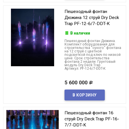
Пешеходный фонтан
Дюжина 12 струй Dry Deck
Trap PF-12-6/7-DDT-K
В наличии
Пешеходный фонтан Дюжина.
Комплект оборудования для
строительства "сухого" фонтана
на 12 струй с цветной
подсветкой под ключ по низкой
цене. Срок строительства
фонтана 2 недели. Грунтовый
модуль Dry Deck Trap
Артикул: PF-12-6/7-DDT-K
5 600 000
Р
Пешеходный фонтан 16
струй Dry Deck Trap PF-16-
7/7-DDT-K