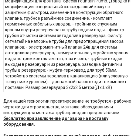
модификация для фонтана "Special Fountain Pump. Доводка и
модификации: cпециальный охлаждающий кожух с
защитным фильтром, изменения в конструкции обратного
клапана, трубное разъёмное соединение. - комплект
герметичных кабельных вводов; - тройник со спускным
краном внутри резервуара на трубу подачи воды; - фильтр
грубой отчистки системы автодолива резервуара, фильтр
сетчатый на напорные трубы для предотвращения засора
клапанов; - электромагнитный клапан 24в для системы
автодолива резервуара; - измерительное устройство уровня
воды по трем контактам min, max и com; - трубные входы/
выходы в резервуар и из резервуара, разводка фитинги и
трубы в резервуаре; - муфта-гермоввод для труб 50мм,
устройство системы перелива в канализацию (или условную
точку ниже уровнем); - дренажный насос входит в комплект
поставки. Размер резервуара 3х2х2.5 метра(ДхШхВ)
Для нашей технологии проектирование не требуется - рабочие
чертежи для строительства, монтажа оборудования и
инструкции для монтажа трубопроводов предоставляем
бесплатно при заключение договора на поставку
оборудования.