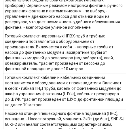
значительно продлить срок службы осветительных
приборов). Сервисным режимом настройки фонтана, ручного
управления фонтана и автоматическим - по выбору; -
управлением дренажного насоса для откачки воды из
резервуара, что дает возможность удобного обслуживания
фонтана. - всепогодное уличное исполнение.
Готовый комплект нарезанных НПВХ-труб и трубных
соединений поставляется с оборудованием от
производителя. Включается в себя : - напорные трубы от
насоса до фонтанных модулей , возвратные трубы от
фонтанных модулей до резервуара (водооборота), клей,
обезжириватель. *расчет произведен от кессона до
фонтанной площади не далее 10 метров.
Готовый комплект кабелей и кабельных соединений
поставляется с оборудованием от производителя. Включает
в себя: - гибкая ПНД труба, кабель от фонтанных модулей до
шкафа управления фонтаном (ШУФ), кабель от резервуара
до ШУФ. *расчет произведен от ШУФ до фонтанной площади
не далее 10 метров.
Насосная станция пешеходного фонтана подземная (ПНС),
оснащена: - Насос погружной, мощность 3кВт (до 6шт), SNP SJ
60-2-2 или аналог соответствующими характеристикам,