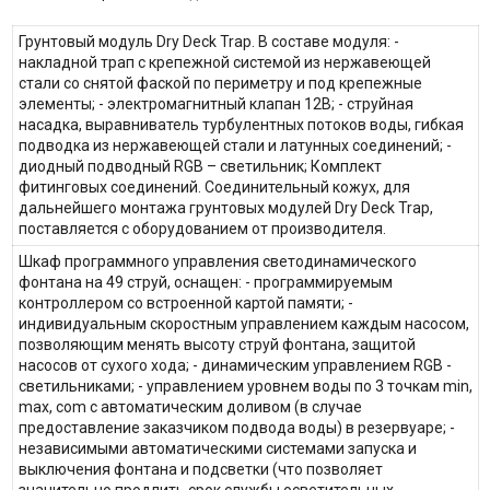
Грунтовый модуль Dry Deck Trap. В составе модуля: -
накладной трап с крепежной системой из нержавеющей
стали со снятой фаской по периметру и под крепежные
элементы; - электромагнитный клапан 12В; - струйная
насадка, выравниватель турбулентных потоков воды, гибкая
подводка из нержавеющей стали и латунных соединений; -
диодный подводный RGB – светильник; Комплект
фитинговых соединений. Соединительный кожух, для
дальнейшего монтажа грунтовых модулей Dry Deck Trap,
поставляется с оборудованием от производителя.
Шкаф программного управления светодинамического
фонтана на 49 струй, оснащен: - программируемым
контроллером со встроенной картой памяти; -
индивидуальным скоростным управлением каждым насосом,
позволяющим менять высоту струй фонтана, защитой
насосов от сухого хода; - динамическим управлением RGB -
светильниками; - управлением уровнем воды по 3 точкам min,
max, com с автоматическим доливом (в случае
предоставление заказчиком подвода воды) в резервуаре; -
независимыми автоматическими системами запуска и
выключения фонтана и подсветки (что позволяет