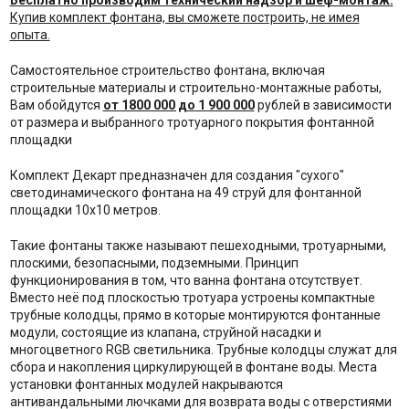
Бесплатно производим технический надзор и шеф-монтаж.
Купив комплект фонтана, вы сможете построить, не имея
опыта.
Самостоятельное строительство фонтана, включая
строительные материалы и строительно-монтажные работы,
Вам обойдутся
от 1800 000 до 1 900 000
рублей в зависимости
от размера и выбранного тротуарного покрытия фонтанной
площадки
Комплект Декарт предназначен для создания "сухого"
светодинамического фонтана на 49 струй для фонтанной
площадки 10х10 метров.
Такие фонтаны также называют пешеходными, тротуарными,
плоскими, безопасными, подземными. Принцип
функционирования в том, что ванна фонтана отсутствует.
Вместо неё под плоскостью тротуара устроены компактные
трубные колодцы, прямо в которые монтируются фонтанные
модули, состоящие из клапана, струйной насадки и
многоцветного RGB светильника. Трубные колодцы служат для
сбора и накопления циркулирующей в фонтане воды. Места
установки фонтанных модулей накрываются
антивандальными лючками для возврата воды с отверстиями