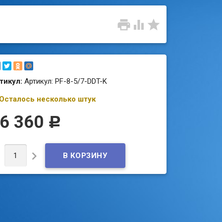



тикул:
Артикул: PF-8-5/7-DDT-K
Осталось несколько штук
6 360
Р

