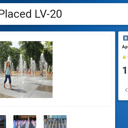
 Placed LV-20
Ар
1