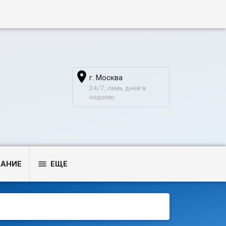

г. Москва
24/7, семь дней в
неделю

ВАНИЕ
ЕЩЕ