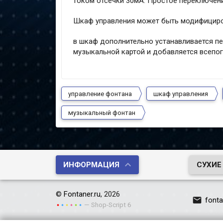
током отсечки 30мА. Простое переключен
Шкаф управления может быть модифициро
в шкаф дополнительно устанавливается п
музыкальной картой и добавляется всепог
управление фонтана
шкаф управления
музыкальный фонтан
ИНФОРМАЦИЯ
СУХИЕ
©
Fontaner.ru
, 2026

fonta
— Shop-Script 6