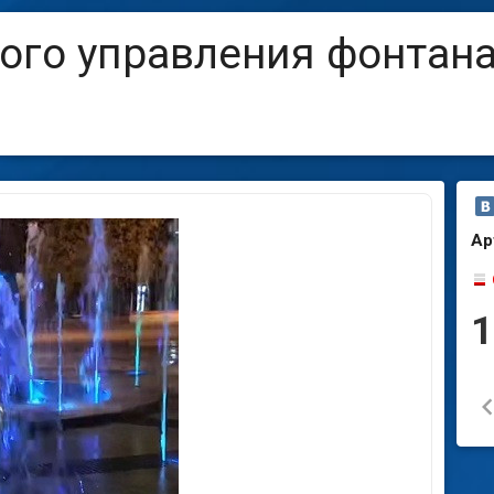
го управления фонтана
Ар
1