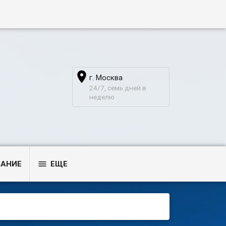

г. Москва
24/7, семь дней в
неделю

ВАНИЕ
ЕЩЕ
3