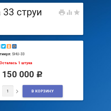
 33 струи



тикул:
SHU-33
Осталась 1 штука
 150 000
Р

